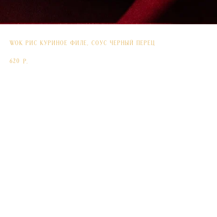
WOK Рис Куриное филе, соус черный перец
620
р.